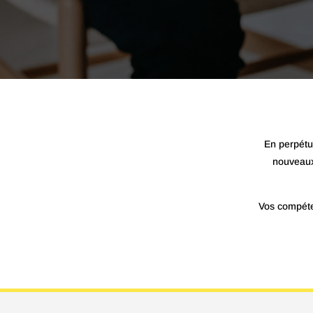
En perpétu
nouveaux
Vos compéte