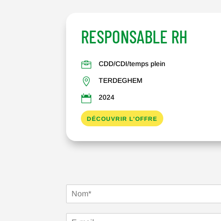
RESPONSABLE RH

CDD/CDI/temps plein

TERDEGHEM

2024
DÉCOUVRIR L'OFFRE
N
a
P
m
r
E
e