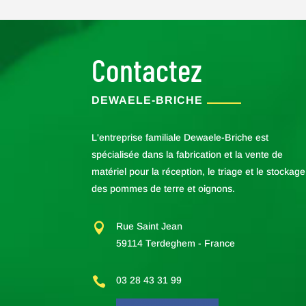
r
s
o
n
Contactez
n
a
l
DEWAELE-BRICHE
i
s
é
L'entreprise familiale Dewaele-Briche est
*
spécialisée dans la fabrication et la vente de
matériel pour la réception, le triage et le stockage
des pommes de terre et oignons.

Rue Saint Jean
59114 Terdeghem - France

03 28 43 31 99