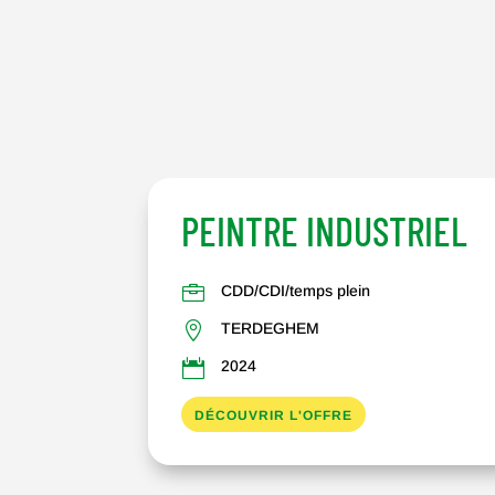
PEINTRE INDUSTRIEL

CDD/CDI/temps plein

TERDEGHEM

2024
DÉCOUVRIR L'OFFRE