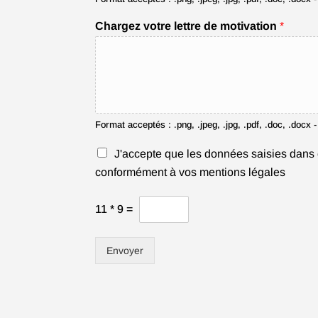
Chargez votre lettre de motivation
*
Format acceptés : .png, .jpeg, .jpg, .pdf, .doc, .docx 
C
J'accepte que les données saisies dans 
h
conformément à vos mentions légales
e
c
C
k
11
*
9
=
A
b
P
o
T
x
Envoyer
C
e
H
s
A
*
p
e