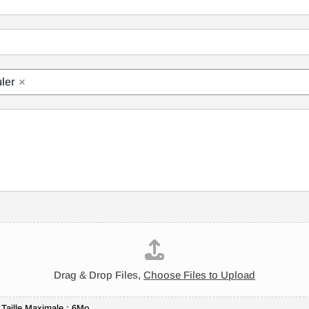
m
ler
Drag & Drop Files,
Choose Files to Upload
- Taille Maximale : 6Mo