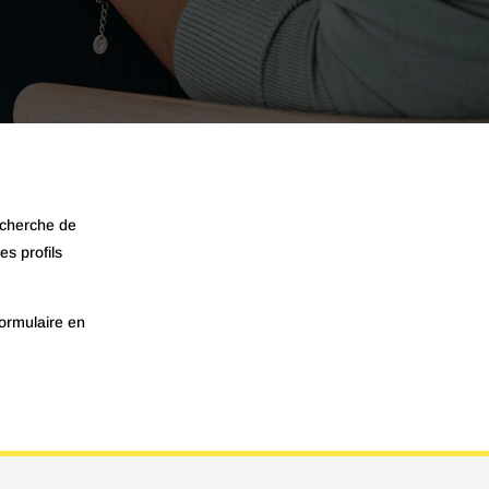
echerche de
s profils
ormulaire en