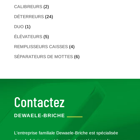
produits
2
CALIBREURS
2
produits
24
DÉTERREURS
24
produits
1
DUO
1
produit
5
ÉLÉVATEURS
5
produits
4
REMPLISSEURS CAISSES
4
produits
6
SÉPARATEURS DE MOTTES
6
produits
Contactez
DEWAELE-BRICHE
L'entreprise familiale Dewaele-Briche est spécialisée